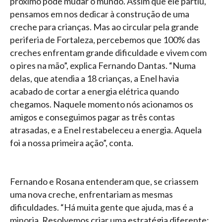
próximo pode mudar o mundo. Assim que ele partiu,
pensamos em nos dedicar à construção de uma
creche para crianças. Mas ao circular pela grande
periferia de Fortaleza, percebemos que 100% das
creches enfrentam grande dificuldade e vivem com
o pires na mão”, explica Fernando Dantas. “Numa
delas, que atendia a 18 crianças, a Enel havia
acabado de cortar a energia elétrica quando
chegamos. Naquele momento nós acionamos os
amigos e conseguimos pagar as três contas
atrasadas, e a Enel restabeleceu a energia. Aquela
foi a nossa primeira ação”, conta.
Fernando e Rosana entenderam que, se criassem
uma nova creche, enfrentariam as mesmas
dificuldades. “Há muita gente que ajuda, mas é a
minoria. Resolvemos criar uma estratégia diferente: