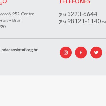
ÇO
TELEFONES
3223-6644
ororó, 952, Centro
(85)
98121-1140
eará – Brasil
(85)
Wh
220
ndacaosintaf.org.br