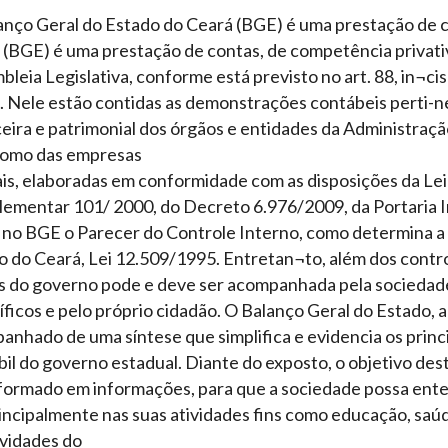
anço Geral do Estado do Ceará (BGE) é uma prestação de c
 (BGE) é uma prestação de contas, de competência privati
leia Legislativa, conforme está previsto no art. 88, in¬ci
. Nele estão contidas as demonstrações contábeis perti-n
eira e patrimonial dos órgãos e entidades da Administraçã
omo das empresas
ais, elaboradas em conformidade com as disposições da Lei
ementar 101/ 2000, do Decreto 6.976/2009, da Portaria I
, no BGE o Parecer do Controle Interno, como determina a 
 do Ceará, Lei 12.509/1995. Entretan¬to, além dos control
s do governo pode e deve ser acompanhada pela sociedade 
ficos e pelo próprio cidadão. O Balanço Geral do Estado, 
nhado de uma síntese que simplifica e evidencia os princi
il do governo estadual. Diante do exposto, o objetivo dest
formado em informações, para que a sociedade possa ente
incipalmente nas suas atividades fins como educação, saúd
ividades do