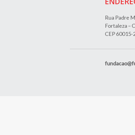
ENDERE
Rua Padre M
Fortaleza – C
CEP 60015-
fundacao@fu