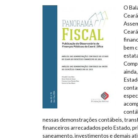
O Bal
Ceará
Assemb
Ceará
financ
bem c
estat
Compl
ainda
Estado
conta
especí
acompa
contáb
nessas demonstrações contábeis, trans
financeiros arrecadados pelo Estado, pr
saneamento, investimentos e demais at